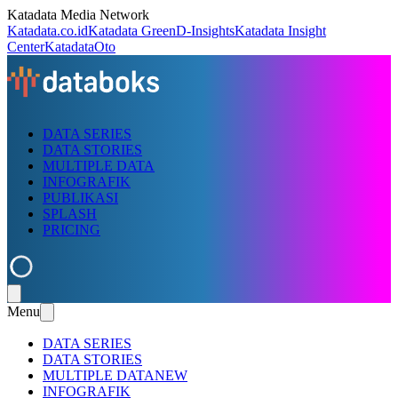
Katadata Media Network
Katadata.co.id
Katadata Green
D-Insights
Katadata Insight
Center
KatadataOto
DATA SERIES
DATA STORIES
MULTIPLE DATA
INFOGRAFIK
PUBLIKASI
SPLASH
PRICING
Menu
DATA SERIES
DATA STORIES
MULTIPLE DATA
NEW
INFOGRAFIK