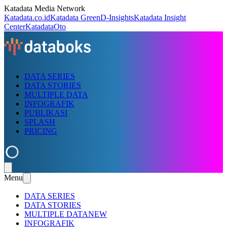
Katadata Media Network
Katadata.co.id
Katadata Green
D-Insights
Katadata Insight
Center
KatadataOto
DATA SERIES
DATA STORIES
MULTIPLE DATA
INFOGRAFIK
PUBLIKASI
SPLASH
PRICING
Menu
DATA SERIES
DATA STORIES
MULTIPLE DATA
NEW
INFOGRAFIK