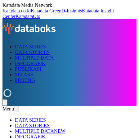
Katadata Media Network
Katadata.co.id
Katadata Green
D-Insights
Katadata Insight
Center
KatadataOto
DATA SERIES
DATA STORIES
MULTIPLE DATA
INFOGRAFIK
PUBLIKASI
SPLASH
PRICING
Menu
DATA SERIES
DATA STORIES
MULTIPLE DATA
NEW
INFOGRAFIK