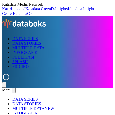
Katadata Media Network
Katadata.co.id
Katadata Green
D-Insights
Katadata Insight
Center
KatadataOto
DATA SERIES
DATA STORIES
MULTIPLE DATA
INFOGRAFIK
PUBLIKASI
SPLASH
PRICING
Menu
DATA SERIES
DATA STORIES
MULTIPLE DATA
NEW
INFOGRAFIK