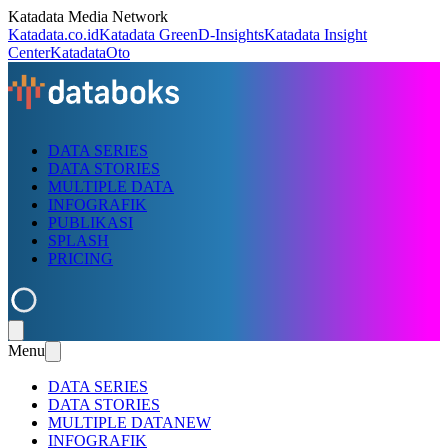
Katadata Media Network
Katadata.co.id
Katadata Green
D-Insights
Katadata Insight
Center
KatadataOto
DATA SERIES
DATA STORIES
MULTIPLE DATA
INFOGRAFIK
PUBLIKASI
SPLASH
PRICING
Menu
DATA SERIES
DATA STORIES
MULTIPLE DATA
NEW
INFOGRAFIK