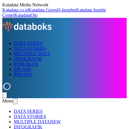
Katadata Media Network
Katadata.co.id
Katadata Green
D-Insights
Katadata Insight
Center
KatadataOto
DATA SERIES
DATA STORIES
MULTIPLE DATA
INFOGRAFIK
PUBLIKASI
SPLASH
PRICING
Menu
DATA SERIES
DATA STORIES
MULTIPLE DATA
NEW
INFOGRAFIK