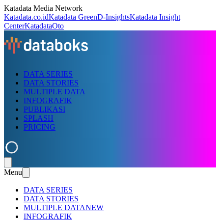
Katadata Media Network
Katadata.co.id
Katadata Green
D-Insights
Katadata Insight
Center
KatadataOto
DATA SERIES
DATA STORIES
MULTIPLE DATA
INFOGRAFIK
PUBLIKASI
SPLASH
PRICING
Menu
DATA SERIES
DATA STORIES
MULTIPLE DATA
NEW
INFOGRAFIK