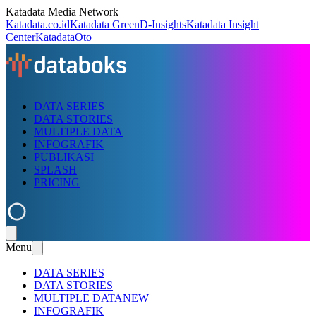
Katadata Media Network
Katadata.co.id
Katadata Green
D-Insights
Katadata Insight
Center
KatadataOto
DATA SERIES
DATA STORIES
MULTIPLE DATA
INFOGRAFIK
PUBLIKASI
SPLASH
PRICING
Menu
DATA SERIES
DATA STORIES
MULTIPLE DATA
NEW
INFOGRAFIK