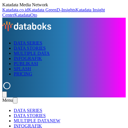
Katadata Media Network
Katadata.co.id
Katadata Green
D-Insights
Katadata Insight
Center
KatadataOto
DATA SERIES
DATA STORIES
MULTIPLE DATA
INFOGRAFIK
PUBLIKASI
SPLASH
PRICING
Menu
DATA SERIES
DATA STORIES
MULTIPLE DATA
NEW
INFOGRAFIK