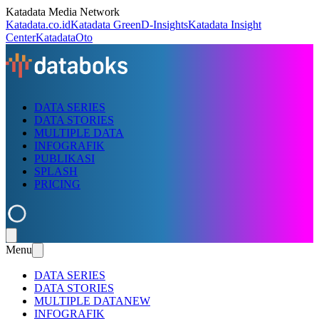
Katadata Media Network
Katadata.co.id
Katadata Green
D-Insights
Katadata Insight
Center
KatadataOto
DATA SERIES
DATA STORIES
MULTIPLE DATA
INFOGRAFIK
PUBLIKASI
SPLASH
PRICING
Menu
DATA SERIES
DATA STORIES
MULTIPLE DATA
NEW
INFOGRAFIK