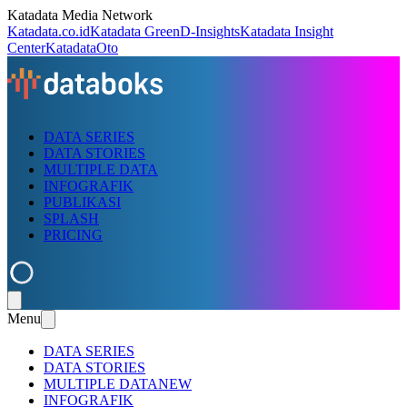
Katadata Media Network
Katadata.co.id
Katadata Green
D-Insights
Katadata Insight
Center
KatadataOto
DATA SERIES
DATA STORIES
MULTIPLE DATA
INFOGRAFIK
PUBLIKASI
SPLASH
PRICING
Menu
DATA SERIES
DATA STORIES
MULTIPLE DATA
NEW
INFOGRAFIK