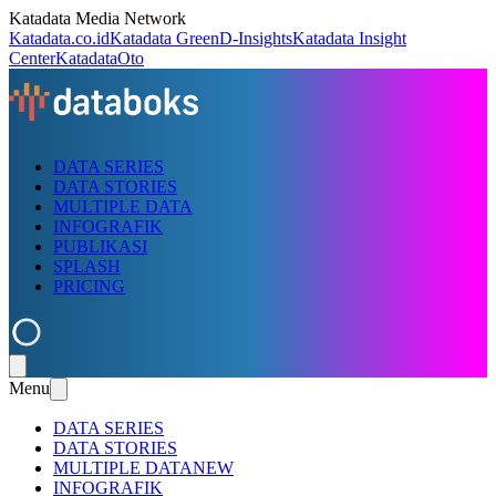
Katadata Media Network
Katadata.co.id
Katadata Green
D-Insights
Katadata Insight
Center
KatadataOto
DATA SERIES
DATA STORIES
MULTIPLE DATA
INFOGRAFIK
PUBLIKASI
SPLASH
PRICING
Menu
DATA SERIES
DATA STORIES
MULTIPLE DATA
NEW
INFOGRAFIK