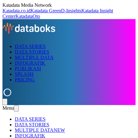
Katadata Media Network
Katadata.co.id
Katadata Green
D-Insights
Katadata Insight
Center
KatadataOto
DATA SERIES
DATA STORIES
MULTIPLE DATA
INFOGRAFIK
PUBLIKASI
SPLASH
PRICING
Menu
DATA SERIES
DATA STORIES
MULTIPLE DATA
NEW
INFOGRAFIK