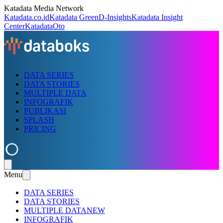
Katadata Media Network
Katadata.co.id
Katadata Green
D-Insights
Katadata Insight
Center
KatadataOto
DATA SERIES
DATA STORIES
MULTIPLE DATA
INFOGRAFIK
PUBLIKASI
SPLASH
PRICING
Menu
DATA SERIES
DATA STORIES
MULTIPLE DATA
NEW
INFOGRAFIK