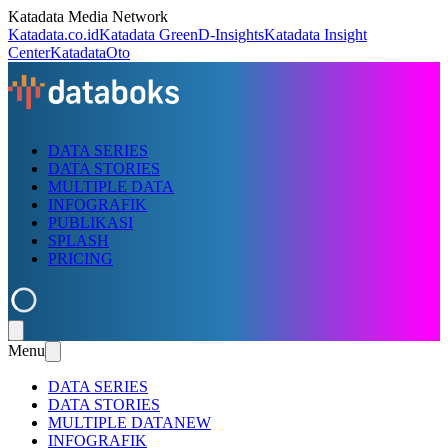
Katadata Media Network
Katadata.co.id
Katadata Green
D-Insights
Katadata Insight
Center
KatadataOto
DATA SERIES
DATA STORIES
MULTIPLE DATA
INFOGRAFIK
PUBLIKASI
SPLASH
PRICING
Menu
DATA SERIES
DATA STORIES
MULTIPLE DATA
NEW
INFOGRAFIK