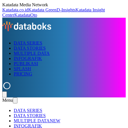
Katadata Media Network
Katadata.co.id
Katadata Green
D-Insights
Katadata Insight
Center
KatadataOto
DATA SERIES
DATA STORIES
MULTIPLE DATA
INFOGRAFIK
PUBLIKASI
SPLASH
PRICING
Menu
DATA SERIES
DATA STORIES
MULTIPLE DATA
NEW
INFOGRAFIK