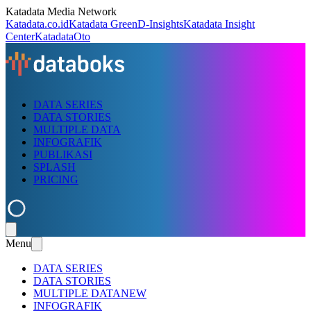
Katadata Media Network
Katadata.co.id
Katadata Green
D-Insights
Katadata Insight
Center
KatadataOto
DATA SERIES
DATA STORIES
MULTIPLE DATA
INFOGRAFIK
PUBLIKASI
SPLASH
PRICING
Menu
DATA SERIES
DATA STORIES
MULTIPLE DATA
NEW
INFOGRAFIK