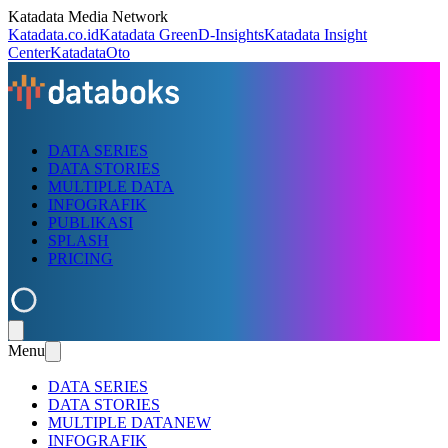
Katadata Media Network
Katadata.co.id
Katadata Green
D-Insights
Katadata Insight
Center
KatadataOto
DATA SERIES
DATA STORIES
MULTIPLE DATA
INFOGRAFIK
PUBLIKASI
SPLASH
PRICING
Menu
DATA SERIES
DATA STORIES
MULTIPLE DATA
NEW
INFOGRAFIK