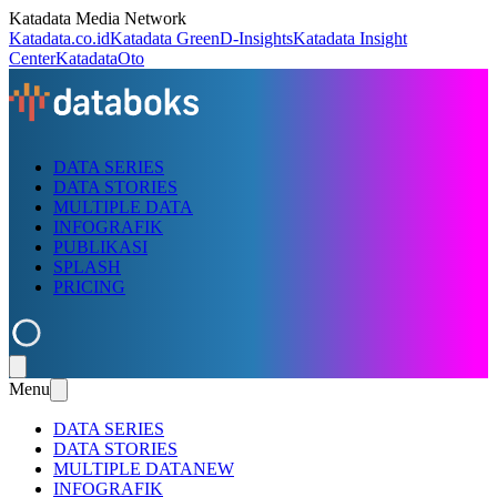
Katadata Media Network
Katadata.co.id
Katadata Green
D-Insights
Katadata Insight
Center
KatadataOto
DATA SERIES
DATA STORIES
MULTIPLE DATA
INFOGRAFIK
PUBLIKASI
SPLASH
PRICING
Menu
DATA SERIES
DATA STORIES
MULTIPLE DATA
NEW
INFOGRAFIK