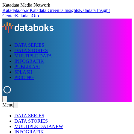
Katadata Media Network
Katadata.co.id
Katadata Green
D-Insights
Katadata Insight
Center
KatadataOto
DATA SERIES
DATA STORIES
MULTIPLE DATA
INFOGRAFIK
PUBLIKASI
SPLASH
PRICING
Menu
DATA SERIES
DATA STORIES
MULTIPLE DATA
NEW
INFOGRAFIK