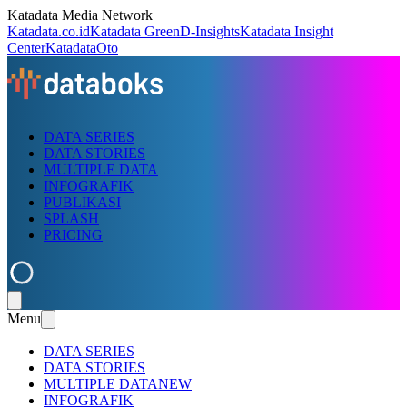
Katadata Media Network
Katadata.co.id
Katadata Green
D-Insights
Katadata Insight
Center
KatadataOto
DATA SERIES
DATA STORIES
MULTIPLE DATA
INFOGRAFIK
PUBLIKASI
SPLASH
PRICING
Menu
DATA SERIES
DATA STORIES
MULTIPLE DATA
NEW
INFOGRAFIK