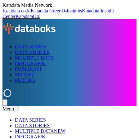
Katadata Media Network
Katadata.co.id
Katadata Green
D-Insights
Katadata Insight
Center
KatadataOto
DATA SERIES
DATA STORIES
MULTIPLE DATA
INFOGRAFIK
PUBLIKASI
SPLASH
PRICING
Menu
DATA SERIES
DATA STORIES
MULTIPLE DATA
NEW
INFOGRAFIK