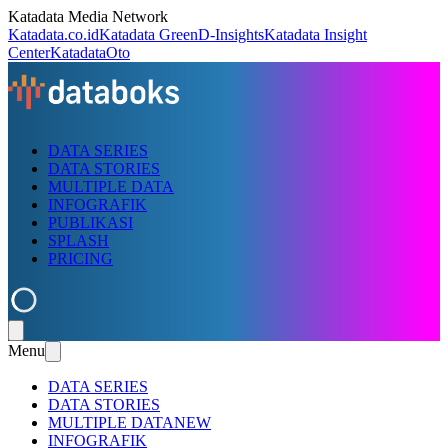
Katadata Media Network
Katadata.co.id
Katadata Green
D-Insights
Katadata Insight
Center
KatadataOto
DATA SERIES
DATA STORIES
MULTIPLE DATA
INFOGRAFIK
PUBLIKASI
SPLASH
PRICING
Menu
DATA SERIES
DATA STORIES
MULTIPLE DATA
NEW
INFOGRAFIK