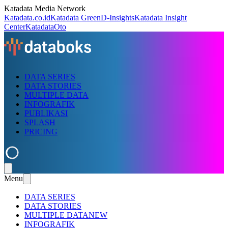
Katadata Media Network
Katadata.co.id
Katadata Green
D-Insights
Katadata Insight
Center
KatadataOto
DATA SERIES
DATA STORIES
MULTIPLE DATA
INFOGRAFIK
PUBLIKASI
SPLASH
PRICING
Menu
DATA SERIES
DATA STORIES
MULTIPLE DATA
NEW
INFOGRAFIK