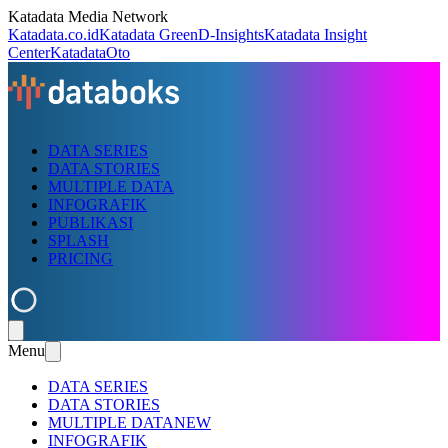
Katadata Media Network
Katadata.co.id
Katadata Green
D-Insights
Katadata Insight
Center
KatadataOto
DATA SERIES
DATA STORIES
MULTIPLE DATA
INFOGRAFIK
PUBLIKASI
SPLASH
PRICING
Menu
DATA SERIES
DATA STORIES
MULTIPLE DATA
NEW
INFOGRAFIK