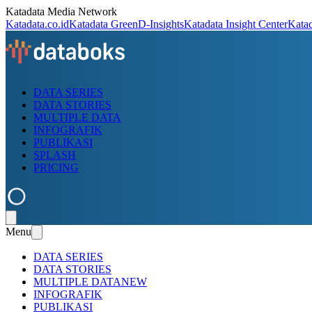
Katadata Media Network
Katadata.co.id
Katadata Green
D-Insights
Katadata Insight Center
Kata
DATA SERIES
DATA STORIES
MULTIPLE DATA
INFOGRAFIK
PUBLIKASI
SPLASH
PRICING
Menu
DATA SERIES
DATA STORIES
MULTIPLE DATA
NEW
INFOGRAFIK
PUBLIKASI