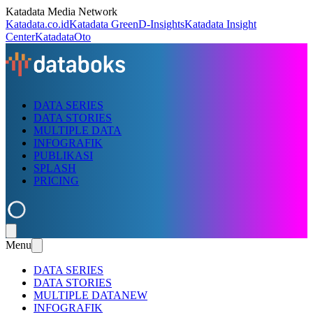
Katadata Media Network
Katadata.co.id
Katadata Green
D-Insights
Katadata Insight
Center
KatadataOto
DATA SERIES
DATA STORIES
MULTIPLE DATA
INFOGRAFIK
PUBLIKASI
SPLASH
PRICING
Menu
DATA SERIES
DATA STORIES
MULTIPLE DATA
NEW
INFOGRAFIK