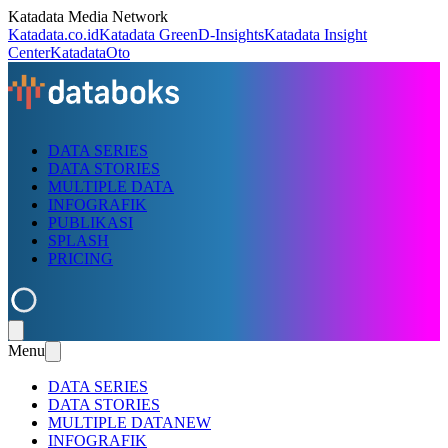
Katadata Media Network
Katadata.co.id
Katadata Green
D-Insights
Katadata Insight
Center
KatadataOto
DATA SERIES
DATA STORIES
MULTIPLE DATA
INFOGRAFIK
PUBLIKASI
SPLASH
PRICING
Menu
DATA SERIES
DATA STORIES
MULTIPLE DATA
NEW
INFOGRAFIK