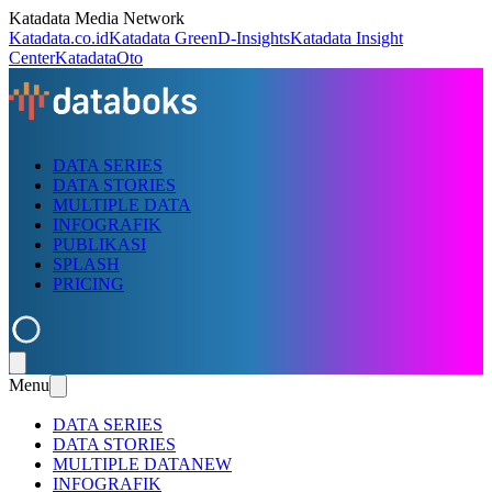
Katadata Media Network
Katadata.co.id
Katadata Green
D-Insights
Katadata Insight
Center
KatadataOto
DATA SERIES
DATA STORIES
MULTIPLE DATA
INFOGRAFIK
PUBLIKASI
SPLASH
PRICING
Menu
DATA SERIES
DATA STORIES
MULTIPLE DATA
NEW
INFOGRAFIK