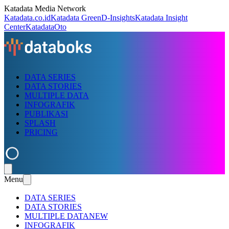
Katadata Media Network
Katadata.co.id
Katadata Green
D-Insights
Katadata Insight
Center
KatadataOto
DATA SERIES
DATA STORIES
MULTIPLE DATA
INFOGRAFIK
PUBLIKASI
SPLASH
PRICING
Menu
DATA SERIES
DATA STORIES
MULTIPLE DATA
NEW
INFOGRAFIK