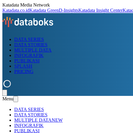
Katadata Media Network
Katadata.co.id
Katadata Green
D-Insights
Katadata Insight Center
Kata
DATA SERIES
DATA STORIES
MULTIPLE DATA
INFOGRAFIK
PUBLIKASI
SPLASH
PRICING
Menu
DATA SERIES
DATA STORIES
MULTIPLE DATA
NEW
INFOGRAFIK
PUBLIKASI