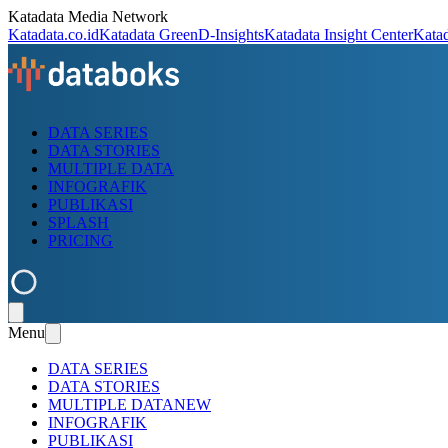
Katadata Media Network
Katadata.co.id
Katadata Green
D-Insights
Katadata Insight Center
Kata
DATA SERIES
DATA STORIES
MULTIPLE DATA
INFOGRAFIK
PUBLIKASI
SPLASH
PRICING
Menu
DATA SERIES
DATA STORIES
MULTIPLE DATA
NEW
INFOGRAFIK
PUBLIKASI