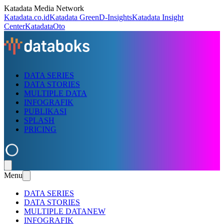
Katadata Media Network
Katadata.co.id
Katadata Green
D-Insights
Katadata Insight
Center
KatadataOto
DATA SERIES
DATA STORIES
MULTIPLE DATA
INFOGRAFIK
PUBLIKASI
SPLASH
PRICING
Menu
DATA SERIES
DATA STORIES
MULTIPLE DATA
NEW
INFOGRAFIK