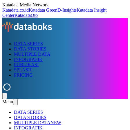
Katadata Media Network
Katadata.co.id
Katadata Green
D-Insights
Katadata Insight
Center
KatadataOto
DATA SERIES
DATA STORIES
MULTIPLE DATA
INFOGRAFIK
PUBLIKASI
SPLASH
PRICING
Menu
DATA SERIES
DATA STORIES
MULTIPLE DATA
NEW
INFOGRAFIK