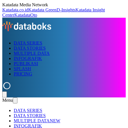
Katadata Media Network
Katadata.co.id
Katadata Green
D-Insights
Katadata Insight
Center
KatadataOto
DATA SERIES
DATA STORIES
MULTIPLE DATA
INFOGRAFIK
PUBLIKASI
SPLASH
PRICING
Menu
DATA SERIES
DATA STORIES
MULTIPLE DATA
NEW
INFOGRAFIK