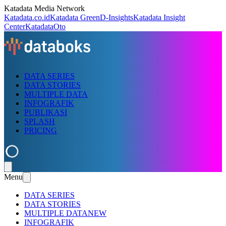
Katadata Media Network
Katadata.co.id
Katadata Green
D-Insights
Katadata Insight
Center
KatadataOto
DATA SERIES
DATA STORIES
MULTIPLE DATA
INFOGRAFIK
PUBLIKASI
SPLASH
PRICING
Menu
DATA SERIES
DATA STORIES
MULTIPLE DATA
NEW
INFOGRAFIK