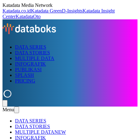
Katadata Media Network
Katadata.co.id
Katadata Green
D-Insights
Katadata Insight
Center
KatadataOto
DATA SERIES
DATA STORIES
MULTIPLE DATA
INFOGRAFIK
PUBLIKASI
SPLASH
PRICING
Menu
DATA SERIES
DATA STORIES
MULTIPLE DATA
NEW
INFOGRAFIK