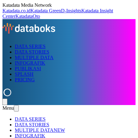
Katadata Media Network
Katadata.co.id
Katadata Green
D-Insights
Katadata Insight
Center
KatadataOto
DATA SERIES
DATA STORIES
MULTIPLE DATA
INFOGRAFIK
PUBLIKASI
SPLASH
PRICING
Menu
DATA SERIES
DATA STORIES
MULTIPLE DATA
NEW
INFOGRAFIK