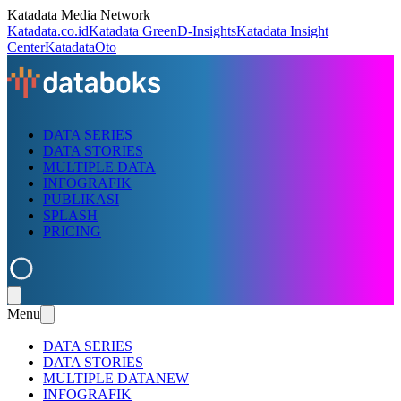
Katadata Media Network
Katadata.co.id
Katadata Green
D-Insights
Katadata Insight
Center
KatadataOto
DATA SERIES
DATA STORIES
MULTIPLE DATA
INFOGRAFIK
PUBLIKASI
SPLASH
PRICING
Menu
DATA SERIES
DATA STORIES
MULTIPLE DATA
NEW
INFOGRAFIK