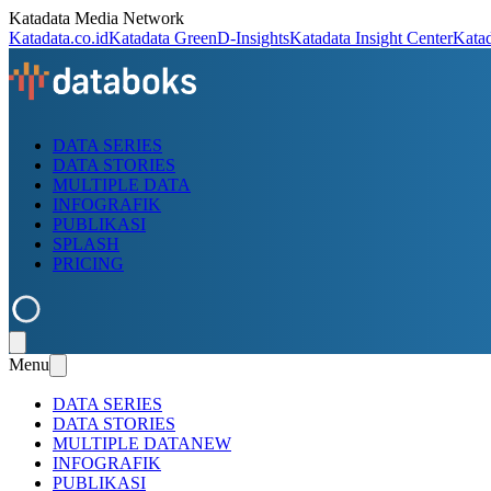
Katadata Media Network
Katadata.co.id
Katadata Green
D-Insights
Katadata Insight Center
Kata
DATA SERIES
DATA STORIES
MULTIPLE DATA
INFOGRAFIK
PUBLIKASI
SPLASH
PRICING
Menu
DATA SERIES
DATA STORIES
MULTIPLE DATA
NEW
INFOGRAFIK
PUBLIKASI