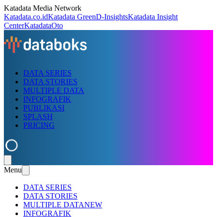
Katadata Media Network
Katadata.co.id
Katadata Green
D-Insights
Katadata Insight
Center
KatadataOto
DATA SERIES
DATA STORIES
MULTIPLE DATA
INFOGRAFIK
PUBLIKASI
SPLASH
PRICING
Menu
DATA SERIES
DATA STORIES
MULTIPLE DATA
NEW
INFOGRAFIK