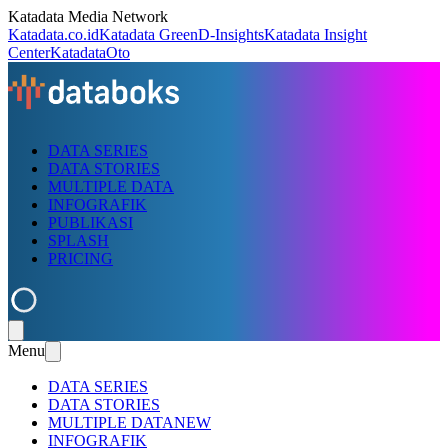
Katadata Media Network
Katadata.co.id
Katadata Green
D-Insights
Katadata Insight
Center
KatadataOto
DATA SERIES
DATA STORIES
MULTIPLE DATA
INFOGRAFIK
PUBLIKASI
SPLASH
PRICING
Menu
DATA SERIES
DATA STORIES
MULTIPLE DATA
NEW
INFOGRAFIK