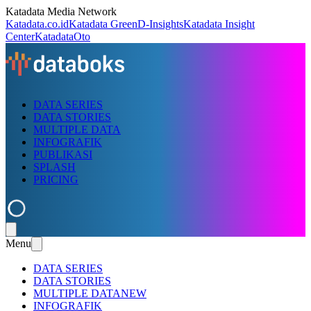
Katadata Media Network
Katadata.co.id
Katadata Green
D-Insights
Katadata Insight
Center
KatadataOto
DATA SERIES
DATA STORIES
MULTIPLE DATA
INFOGRAFIK
PUBLIKASI
SPLASH
PRICING
Menu
DATA SERIES
DATA STORIES
MULTIPLE DATA
NEW
INFOGRAFIK