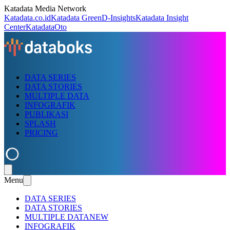
Katadata Media Network
Katadata.co.id
Katadata Green
D-Insights
Katadata Insight
Center
KatadataOto
DATA SERIES
DATA STORIES
MULTIPLE DATA
INFOGRAFIK
PUBLIKASI
SPLASH
PRICING
Menu
DATA SERIES
DATA STORIES
MULTIPLE DATA
NEW
INFOGRAFIK