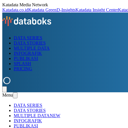
Katadata Media Network
Katadata.co.id
Katadata Green
D-Insights
Katadata Insight Center
Kata
DATA SERIES
DATA STORIES
MULTIPLE DATA
INFOGRAFIK
PUBLIKASI
SPLASH
PRICING
Menu
DATA SERIES
DATA STORIES
MULTIPLE DATA
NEW
INFOGRAFIK
PUBLIKASI