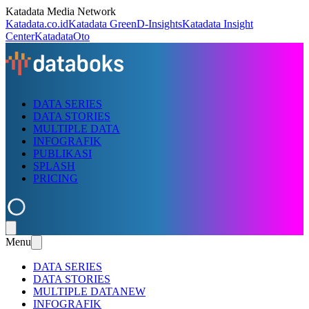
Katadata Media Network
Katadata.co.id
Katadata Green
D-Insights
Katadata Insight
Center
KatadataOto
DATA SERIES
DATA STORIES
MULTIPLE DATA
INFOGRAFIK
PUBLIKASI
SPLASH
PRICING
Menu
DATA SERIES
DATA STORIES
MULTIPLE DATA
NEW
INFOGRAFIK