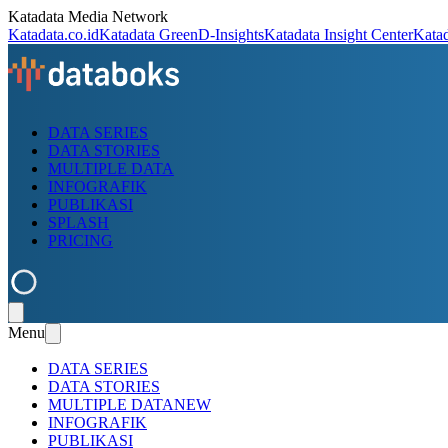
Katadata Media Network
Katadata.co.id
Katadata Green
D-Insights
Katadata Insight Center
Kata
DATA SERIES
DATA STORIES
MULTIPLE DATA
INFOGRAFIK
PUBLIKASI
SPLASH
PRICING
Menu
DATA SERIES
DATA STORIES
MULTIPLE DATA
NEW
INFOGRAFIK
PUBLIKASI