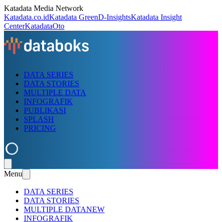
Katadata Media Network
Katadata.co.id
Katadata Green
D-Insights
Katadata Insight
Center
KatadataOto
DATA SERIES
DATA STORIES
MULTIPLE DATA
INFOGRAFIK
PUBLIKASI
SPLASH
PRICING
Menu
DATA SERIES
DATA STORIES
MULTIPLE DATA
NEW
INFOGRAFIK