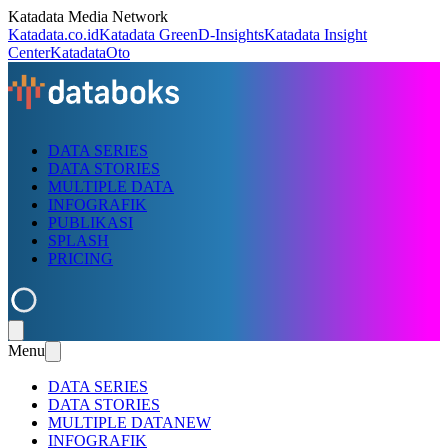
Katadata Media Network
Katadata.co.id
Katadata Green
D-Insights
Katadata Insight
Center
KatadataOto
DATA SERIES
DATA STORIES
MULTIPLE DATA
INFOGRAFIK
PUBLIKASI
SPLASH
PRICING
Menu
DATA SERIES
DATA STORIES
MULTIPLE DATA
NEW
INFOGRAFIK