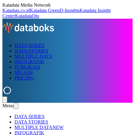
Katadata Media Network
Katadata.co.id
Katadata Green
D-Insights
Katadata Insight
Center
KatadataOto
DATA SERIES
DATA STORIES
MULTIPLE DATA
INFOGRAFIK
PUBLIKASI
SPLASH
PRICING
Menu
DATA SERIES
DATA STORIES
MULTIPLE DATA
NEW
INFOGRAFIK